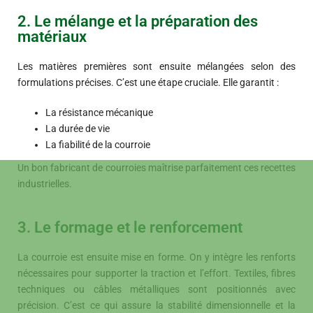
2. Le mélange et la préparation des
matériaux
Les matières premières sont ensuite mélangées selon des
formulations précises. C’est une étape cruciale. Elle garantit :
La résistance mécanique
La durée de vie
La fiabilité de la courroie
Un bon fabricant de courroies maîtrise parfaitement ces recettes
industrielles.
3. Le formage et le renforcement
La courroie est ensuite mise en forme. On y intègre les renforts
nécessaires pour supporter la traction et l’effort. Textiles, fibres
techniques ou câbles métalliques sont positionnés avec
précision. C’est ce qui assure la stabilité dimensionnelle et la