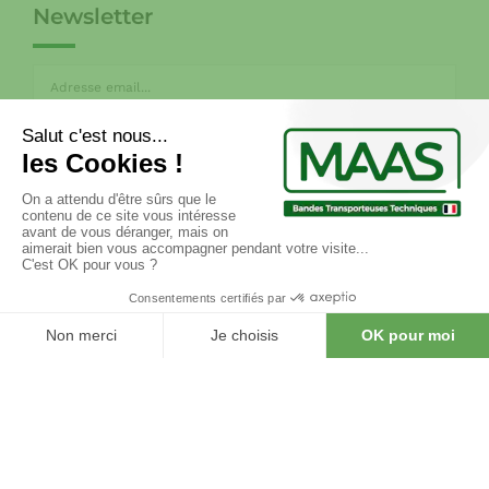
Newsletter
CGV
MENTIONS LÉGALES
POLITIQUE DE CONFIDENTIALITÉ
RGPD
FAQ
Copyright © 2017 atelier33.com. All Rights Reserved. –
Stratégie web et accompagnement e-marketing :
COJT