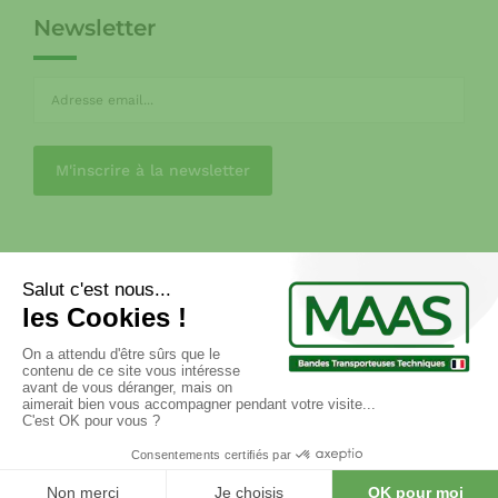
Newsletter
CGV
MENTIONS LÉGALES
POLITIQUE DE CONFIDENTIALITÉ
RGPD
FAQ
Copyright © 2017 atelier33.com. All Rights Reserved. –
Stratégie web et accompagnement e-marketing :
COJT