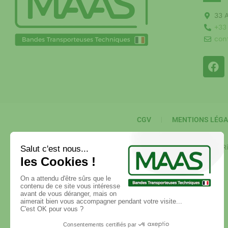
33 
+33
con
CGV
MENTIONS LÉGA
Copyright © 2017 atelier33.com. All