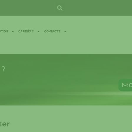
TION
CARRIÈRE
CONTACTS
 ?
C
ter