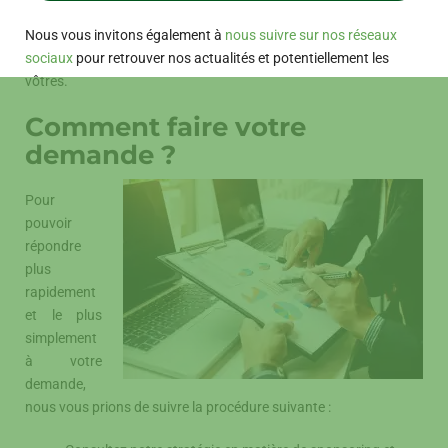
Nous vous invitons également à
nous suivre sur nos réseaux
sociaux
pour retrouver nos actualités et potentiellement les
vôtres.
Comment faire votre
demande ?
Pour
pouvoir
répondre
plus
rapidement
et le plus
simplement
à votre
demande,
nous vous prions de suivre la procédure suivante :