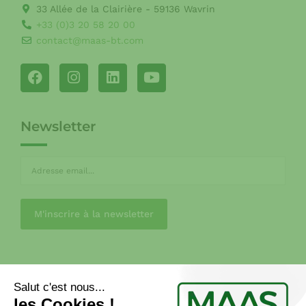
33 Allée de la Clairière - 59136 Wavrin
+33 (0)3 20 58 20 00
contact@maas-bt.com
Newsletter
CGV
MENTIONS LÉGALES