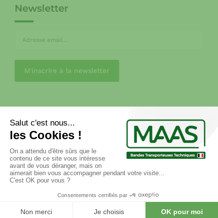
Newsletter
CGV
MENTIONS LÉGALES
POLITIQUE DE CONFIDENTIALITÉ
RGPD
FAQ
Copyright © 2017 atelier33.com. All Rights Reserved. –
Stratégie web et accompagnement e-marketing :
COJT