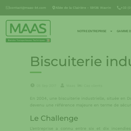
contact@maas-bt.com
Allée de la Clairière - 59136 Wavrin
+33 (0
NOTRE ENTREPRISE
GAMME D
Biscuiterie ind
in:
05 Sep 2017
Maas
Cas clients
En 2004, une biscuiterie industrielle, située en D
devenu une référence majeure en terme de sécur
Le Challenge
L’entreprise a connu entre six et dix incendi