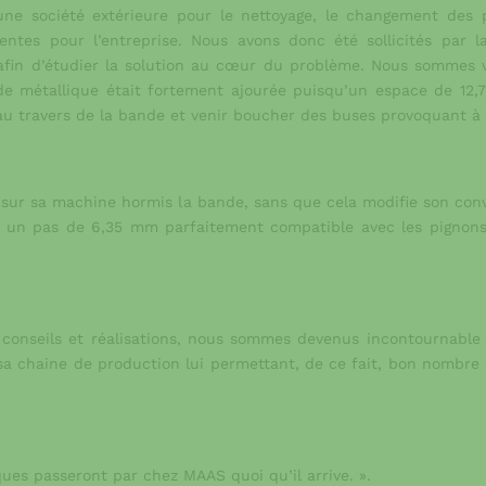
’une société extérieure pour le nettoyage, le changement des
es pour l’entreprise. Nous avons donc été sollicités par la
in d’étudier la solution au cœur du problème. Nous sommes ven
 métallique était fortement ajourée puisqu’un espace de 12,7
au travers de la bande et venir boucher des buses provoquant à
r sur sa machine hormis la bande, sans que cela modifie son con
 un pas de 6,35 mm parfaitement compatible avec les pignons
 conseils et réalisations, nous sommes devenus incontournable
s sa chaine de production lui permettant, de ce fait, bon nombr
ues passeront par chez MAAS quoi qu’il arrive. ».