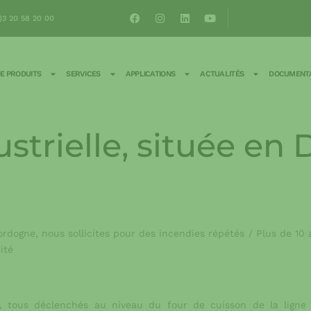
)3 20 58 20 00
E PRODUITS
SERVICES
APPLICATIONS
ACTUALITÉS
DOCUMENTA
ustrielle, située e
ordogne, nous sollicites pour des incendies répétés / Plus de 10 
ité
es, tous déclenchés au niveau du four de cuisson de la ligne