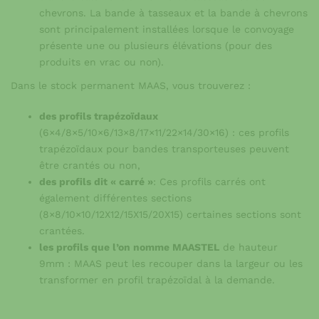
chevrons. La bande à tasseaux et la bande à chevrons
sont principalement installées lorsque le convoyage
présente une ou plusieurs élévations (pour des
produits en vrac ou non).
Dans le stock permanent MAAS, vous trouverez :
des profils trapézoïdaux
(6×4/8×5/10×6/13×8/17×11/22×14/30×16) : ces profils
trapézoïdaux pour bandes transporteuses peuvent
être crantés ou non,
des profils dit « carré »
: Ces profils carrés ont
également différentes sections
(8×8/10×10/12X12/15X15/20X15) certaines sections sont
crantées.
les profils que l’on nomme MAASTEL
de hauteur
9mm : MAAS peut les recouper dans la largeur ou les
transformer en profil trapézoïdal à la demande.