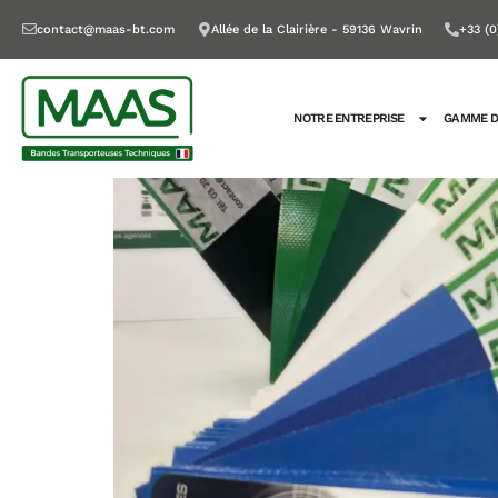
contact@maas-bt.com
Allée de la Clairière - 59136 Wavrin
+33 (0
NOTRE ENTREPRISE
GAMME D