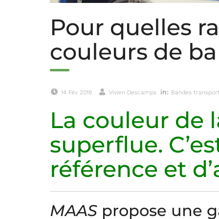
Pour quelles rai
couleurs de b
in:
14 Fév 2019
Vivien Descamps
Bandes transpor
La couleur de 
superflue. C’e
référence et d’
MAAS
propose une g