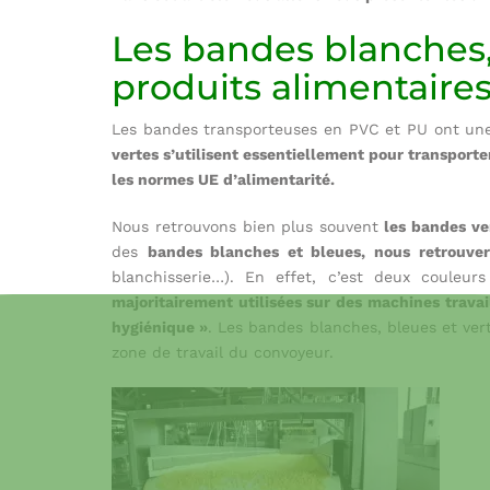
Les bandes blanches,
produits alimentaire
Les bandes transporteuses en PVC et PU ont une d
vertes s’utilisent essentiellement pour transporte
les normes UE d’alimentarité.
Nous retrouvons bien plus souvent
les bandes ve
des
bandes blanches et bleues, nous retrouvero
blanchisserie…). En effet, c’est deux couleu
majoritairement utilisées sur des machines travai
hygiénique »
. Les bandes blanches, bleues et ver
zone de travail du convoyeur.