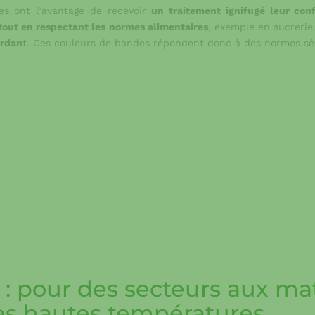
es ont l’avantage de recevoir
un traitement ignifugé leur co
 tout en respectant les normes alimentaires
, exemple en sucreri
ardan
t. Ces couleurs de bandes répondent donc à des normes séc
: pour des secteurs aux mat
ès hautes températures.