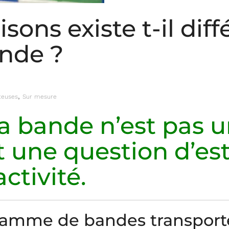
sons existe t-il dif
ande ?
,
teuses
Sur mesure
la bande n’est pas 
st une question d’es
activité.
amme de bandes transporte