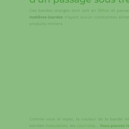
Ces bandes oranges sont soit en
Téflon
et peuv
matières lourdes
n’ayant aucun contraintes alime
produits miniers.
Comme vous le voyez, la couleur de la bande infl
bandes
modulaires
, les
courroies
…
Vous pouvez re