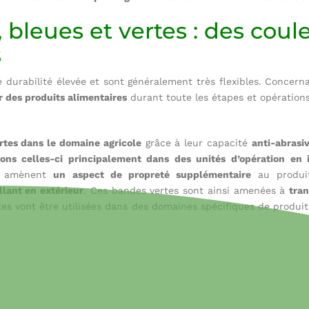
 bleues et vertes : des coul
s
urabilité élevée et sont généralement très flexibles. Concerna
r des produits alimentaires
durant toute les étapes et opération
rtes dans le domaine agricole
grâce à leur capacité
anti-abrasi
ns celles-ci principalement dans des unités d’opération en i
rs amènent
un aspect de propreté supplémentaire
au produi
llant en extérieur
. Ces bandes vertes sont ainsi amenées à
tran
tes vont être utilisées dans des domaines spécifiques de produit