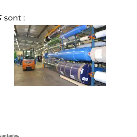
S
sont :
avantages.