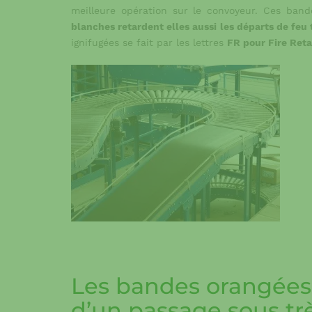
meilleure opération sur le convoyeur. Ces band
blanches retardent elles aussi les départs de feu
ignifugées se fait par les lettres
FR pour Fire Ret
Les bandes orangées 
d’un passage sous tr