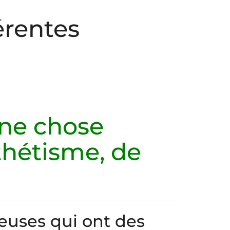
férentes
une chose
thétisme, de
uses qui ont des