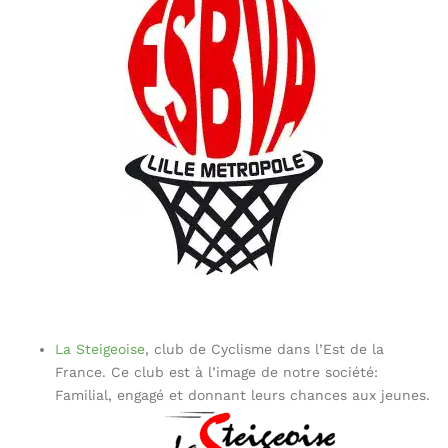
La Steigeoise
, club de Cyclisme dans l’Est de la
France. Ce club est à l’image de notre société:
Familial, engagé et donnant leurs chances aux jeunes.