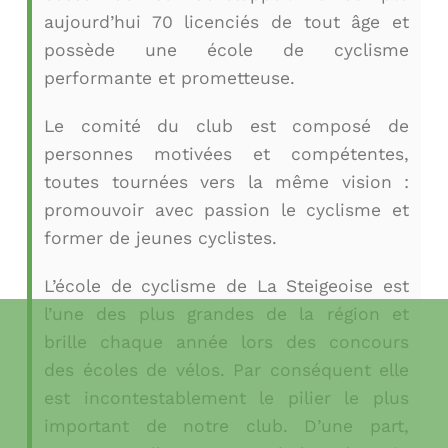
aujourd’hui 70 licenciés de tout âge et
possède une école de cyclisme
performante et prometteuse.
Le comité du club est composé de
personnes motivées et compétentes,
toutes tournées vers la même vision :
promouvoir avec passion le cyclisme et
former de jeunes cyclistes.
L’école de cyclisme de La Steigeoise est
l’une des plus grandes de la région et
brille chaque année lors des concours
des écoles de vélos. Par conséquent elle
est incontestablement le pilier le plus
important de notre club. D’une part,