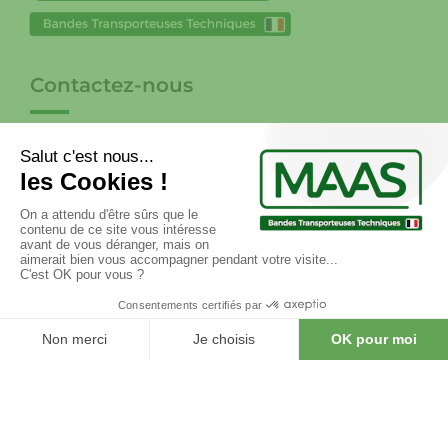
Contactez-nous
33 Allée de la Clairière - 59136 Wavrin
+33 (0)3 20 58 20 00
contact@maas-bt.com
Newsletter