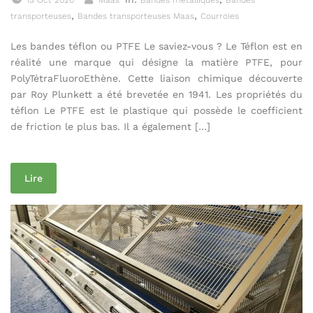
13 Oct 2020
Maas
Bandes métalliques
Bandes
,
,
transporteuses
Bandes transporteuses Maas
Courroies
Les bandes téflon ou PTFE Le saviez-vous ? Le Téflon est en
réalité une marque qui désigne la matière PTFE, pour
PolyTétraFluoroEthène. Cette liaison chimique découverte
par Roy Plunkett a été brevetée en 1941. Les propriétés du
téflon Le PTFE est le plastique qui possède le coefficient
de friction le plus bas. Il a également […]
Lire