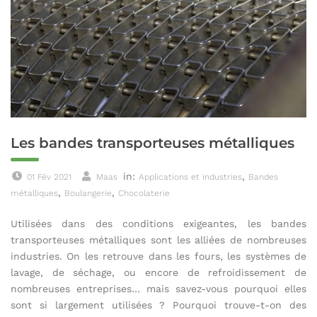
Les bandes transporteuses métalliques
in:
,
01 Fév 2021
Maas
Applications et industries
Bandes
,
,
métalliques
Boulangerie
Chocolaterie
Utilisées dans des conditions exigeantes, les bandes
transporteuses métalliques sont les alliées de nombreuses
industries. On les retrouve dans les fours, les systèmes de
lavage, de séchage, ou encore de refroidissement de
nombreuses entreprises… mais savez-vous pourquoi elles
sont si largement utilisées ? Pourquoi trouve-t-on des